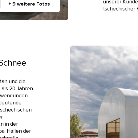
unserer Kunden
+ 9 weitere Fotos
tschechischer 
 Schnee
tan und die
r als 20 Jahren
Anwendungen.
edeutende
 Tschechischen
er
n in der
a. Hallen der