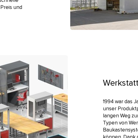
schnelle
 Preis und
Werkstat
1994 war das J
unser Produktp
langen Weg zur
Typen von Wer
Baukastensyst
können. Dank d