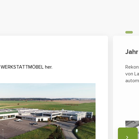
Jah
ren WERKSTATTMÖBEL her.
Rekon
von La
automa