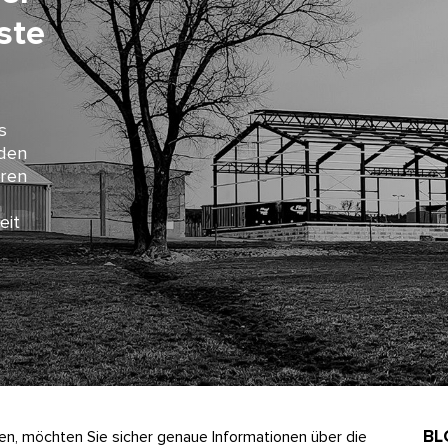
iste
s
 den
oren
eit
BL
hen, möchten Sie sicher genaue Informationen über die