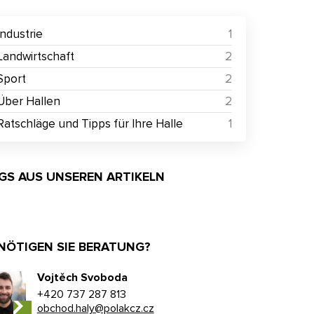
Industrie
1
Landwirtschaft
2
Sport
2
Über Hallen
2
Ratschläge und Tipps für Ihre Halle
1
GS AUS UNSEREN ARTIKELN
NÖTIGEN SIE BERATUNG?
Vojtěch Svoboda
+420 737 287 813
obchod.haly@polakcz.cz